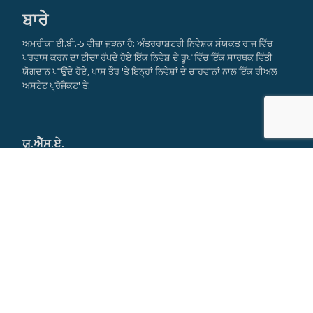
ਬਾਰੇ
ਅਮਰੀਕਾ ਈ.ਬੀ.-5 ਵੀਜ਼ਾ ਜੁੜਨਾ ਹੈ: ਅੰਤਰਰਾਸ਼ਟਰੀ ਨਿਵੇਸ਼ਕ ਸੰਯੁਕਤ ਰਾਜ ਵਿੱਚ
ਪਰਵਾਸ ਕਰਨ ਦਾ ਟੀਚਾ ਰੱਖਦੇ ਹੋਏ ਇੱਕ ਨਿਵੇਸ਼ ਦੇ ਰੂਪ ਵਿੱਚ ਇੱਕ ਸਾਰਥਕ ਵਿੱਤੀ
ਯੋਗਦਾਨ ਪਾਉਂਦੇ ਹੋਏ, ਖਾਸ ਤੌਰ 'ਤੇ ਇਨ੍ਹਾਂ ਨਿਵੇਸ਼ਾਂ ਦੇ ਚਾਹਵਾਨਾਂ ਨਾਲ ਇੱਕ ਰੀਅਲ
ਅਸਟੇਟ ਪ੍ਰੋਜੈਕਟ' ਤੇ.
ਯੂ.ਐੱਸ.ਏ.
ਨਵਾਂ ਯਾਰਕ ਦਾ ਮੁੱਖ ਦਫਤਰ
590 Madison Avenue
21st Floor
New York, NY 10022
Tel: +1 917 355 9251
info@americaeb5visa.com
Skype:
misseverskype