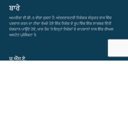
ਬਾਰੇ
ਅਮਰੀਕਾ ਈ.ਬੀ.-5 ਵੀਜ਼ਾ ਜੁੜਨਾ ਹੈ: ਅੰਤਰਰਾਸ਼ਟਰੀ ਨਿਵੇਸ਼ਕ ਸੰਯੁਕਤ ਰਾਜ ਵਿੱਚ
ਪਰਵਾਸ ਕਰਨ ਦਾ ਟੀਚਾ ਰੱਖਦੇ ਹੋਏ ਇੱਕ ਨਿਵੇਸ਼ ਦੇ ਰੂਪ ਵਿੱਚ ਇੱਕ ਸਾਰਥਕ ਵਿੱਤੀ
ਯੋਗਦਾਨ ਪਾਉਂਦੇ ਹੋਏ, ਖਾਸ ਤੌਰ 'ਤੇ ਇਨ੍ਹਾਂ ਨਿਵੇਸ਼ਾਂ ਦੇ ਚਾਹਵਾਨਾਂ ਨਾਲ ਇੱਕ ਰੀਅਲ
ਅਸਟੇਟ ਪ੍ਰੋਜੈਕਟ' ਤੇ.
ਯੂ.ਐੱਸ.ਏ.
ਨਵਾਂ ਯਾਰਕ ਦਾ ਮੁੱਖ ਦਫਤਰ
590 Madison Avenue
21st Floor
New York, NY 10022
Tel: +1 917 355 9251
info@americaeb5visa.com
Skype:
misseverskype