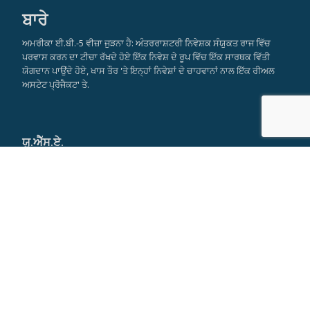
ਬਾਰੇ
ਅਮਰੀਕਾ ਈ.ਬੀ.-5 ਵੀਜ਼ਾ ਜੁੜਨਾ ਹੈ: ਅੰਤਰਰਾਸ਼ਟਰੀ ਨਿਵੇਸ਼ਕ ਸੰਯੁਕਤ ਰਾਜ ਵਿੱਚ
ਪਰਵਾਸ ਕਰਨ ਦਾ ਟੀਚਾ ਰੱਖਦੇ ਹੋਏ ਇੱਕ ਨਿਵੇਸ਼ ਦੇ ਰੂਪ ਵਿੱਚ ਇੱਕ ਸਾਰਥਕ ਵਿੱਤੀ
ਯੋਗਦਾਨ ਪਾਉਂਦੇ ਹੋਏ, ਖਾਸ ਤੌਰ 'ਤੇ ਇਨ੍ਹਾਂ ਨਿਵੇਸ਼ਾਂ ਦੇ ਚਾਹਵਾਨਾਂ ਨਾਲ ਇੱਕ ਰੀਅਲ
ਅਸਟੇਟ ਪ੍ਰੋਜੈਕਟ' ਤੇ.
ਯੂ.ਐੱਸ.ਏ.
ਨਵਾਂ ਯਾਰਕ ਦਾ ਮੁੱਖ ਦਫਤਰ
590 Madison Avenue
21st Floor
New York, NY 10022
Tel: +1 917 355 9251
info@americaeb5visa.com
Skype:
misseverskype