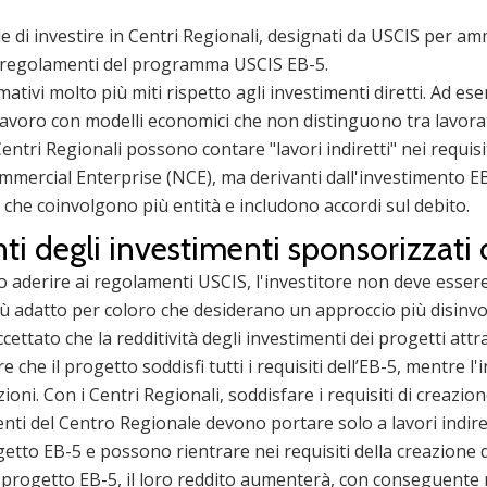
e di investire in Centri Regionali, designati da USCIS per am
ei regolamenti del programma USCIS EB-5.
ativi molto più miti rispetto agli investimenti diretti. Ad e
di lavoro con modelli economici che non distinguono tra lavor
 Centri Regionali possono contare "lavori indiretti" nei requisit
Commercial Enterprise (NCE), ma derivanti dall'investimento EB
che coinvolgono più entità e includono accordi sul debito.
ti degli investimenti sponsorizzati
no aderire ai regolamenti USCIS, l'investitore non deve esser
iù adatto per coloro che desiderano un approccio più disinvol
ettato che la redditività degli investimenti dei progetti attr
 che il progetto soddisfi tutti i requisiti dell’EB-5, mentre 
ni. Con i Centri Regionali, soddisfare i requisiti di creazion
i del Centro Regionale devono portare solo a lavori indiretti
ogetto EB-5 e possono rientrare nei requisiti della creazione 
ul progetto EB-5, il loro reddito aumenterà, con conseguente