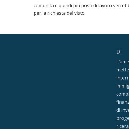
comunità e quindi più posti di lavoro verrebb
per la richiesta del visto.
Di
L’ame
metter
intern
immigr
compi
finanz
di in
proge
ricera