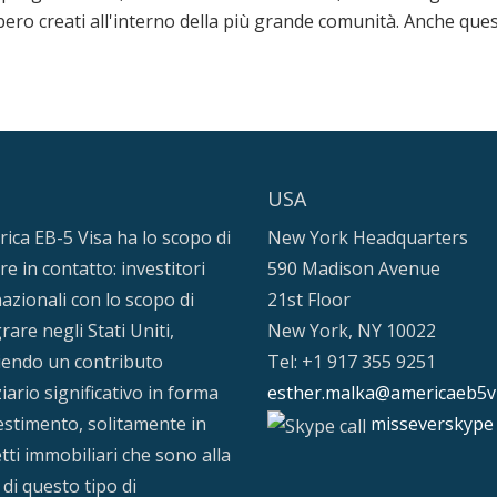
ero creati all'interno della più grande comunità. Anche questi
USA
rica EB-5 Visa ha lo scopo di
New York Headquarters
e in contatto: investitori
590 Madison Avenue
azionali con lo scopo di
21st Floor
are negli Stati Uniti,
New York, NY 10022
endo un contributo
Tel: +1 917 355 9251
iario significativo in forma
esther.malka@americaeb5v
vestimento, solitamente in
misseverskype
tti immobiliari che sono alla
 di questo tipo di