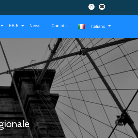
EB-5
News
Contatti
Italiano
gionale