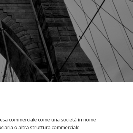
presa commerciale come una società in nome
duciaria o altra struttura commerciale