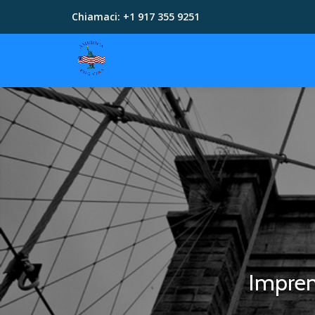
Chiamaci:
+1 917 355 9251
Skip
to
content
Impren