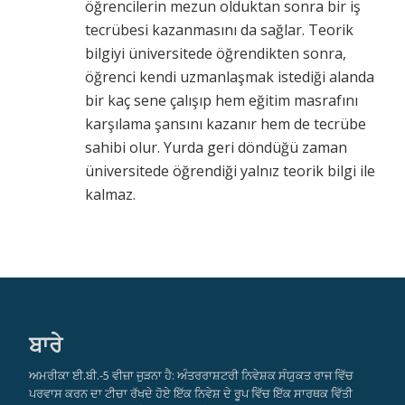
öğrencilerin mezun olduktan sonra bir iş
tecrübesi kazanmasını da sağlar. Teorik
bilgiyi üniversitede öğrendikten sonra,
öğrenci kendi uzmanlaşmak istediği alanda
bir kaç sene çalışıp hem eğitim masrafını
karşılama şansını kazanır hem de tecrübe
sahibi olur. Yurda geri döndüğü zaman
üniversitede öğrendiği yalnız teorik bilgi ile
kalmaz.
ਬਾਰੇ
ਅਮਰੀਕਾ ਈ.ਬੀ.-5 ਵੀਜ਼ਾ ਜੁੜਨਾ ਹੈ: ਅੰਤਰਰਾਸ਼ਟਰੀ ਨਿਵੇਸ਼ਕ ਸੰਯੁਕਤ ਰਾਜ ਵਿੱਚ
ਪਰਵਾਸ ਕਰਨ ਦਾ ਟੀਚਾ ਰੱਖਦੇ ਹੋਏ ਇੱਕ ਨਿਵੇਸ਼ ਦੇ ਰੂਪ ਵਿੱਚ ਇੱਕ ਸਾਰਥਕ ਵਿੱਤੀ