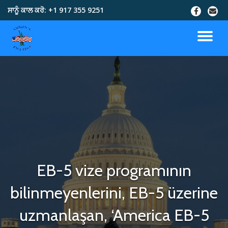
ਸਾਨੂੰ ਕਾਲ ਕਰੋ:
+1 917 355 9251
Skip
to
content
EB-5 vize programının
bilinmeyenlerini, EB-5 üzerine
uzmanlaşan, ‘America EB-5