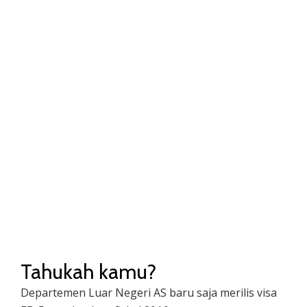
2016
8.505 visa EB-5 terbit tahun 2016!
Pusat Regional menjadi pilihan
yang lebih populer.
Tahukah kamu?
Departemen Luar Negeri AS baru saja merilis visa