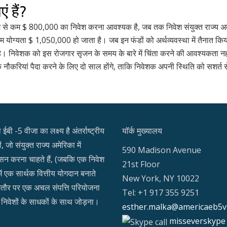
 हैं?
कम से कम $ 800,000 का निवेश करना आवश्यक है, जब तक निवेश संयुक्त राज्य अमेरिक
नतम योग्यता $ 1,050,000 हो जाता है। जब इन फंडों को अर्थव्यवस्था में तैनात किय
ै। निवेशक को इस रोजगार सृजन के समय के बारे में चिंता करने की आवश्यकता नहीं
 नौकरियां पैदा करने के लिए दो साल होंगे, ताकि निवेशक अपनी स्थिति को सशर्त स
ईबी -5 वीजा का लक्ष्य है अंतर्राष्ट्रीय
यॉर्क मुख्यालय
, जो संयुक्त राज्य अमेरिका में
590 Madison Avenue
सन करना चाहते हैं, (जबकि एक निवेश
21st Floor
में एक सार्थक वित्तीय योगदान बनाते
New York, NY 10022
मतौर पर एक अचल संपत्ति परियोजना
Tel: +1 917 355 9251
निवेशों के साधकों के साथ जोड़ना।
esther.malka@americaeb5v
misseverskype