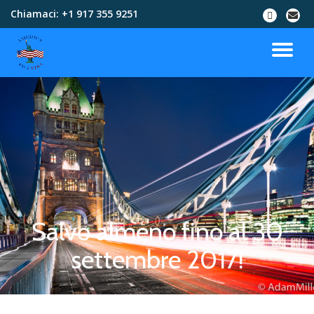
Chiamaci:
+1 917 355 9251
Skip
to
content
Salvo almeno fino al 30
settembre 2017!