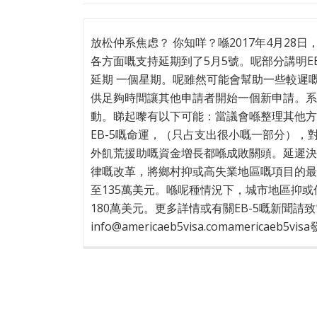
放松仲系焦虑？ 你知咩？喺2017年4月2
各方面嘅支持延期到了5月5號。呢部分講明E
延期 一個星期。呢雖然可能會幫助一些較遲嘅
供足夠時間讓其他申請者開始一個新申請。系
動。睇起嚟有以下可能：當議會喺整理其他方
EB-5嘅命運，（只占支出很小嘅一部分）
外飢荒援助嘅資金增長都喺成敗關頭。延遲決
律嘅改革，將鄉村抑或高失業地區嘅項目的最低
至135萬美元。喺呢種情況下，城市地區抑或
180萬美元。更多詳情或有關EB-5嘅新聞請致電1
info@americaeb5visa.comamericaeb5v