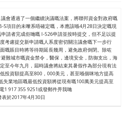
8日，議會通過了一個繼續決議嘅法案，將聯邦資金對政府嘅
B-5項目的未嚟系唔確定嘅，本應該喺4月28日決定嘅現
申請者完成佢哋嘅 I-526申請並按時提交，但不足以提
度考慮提交新申請嘅人系度密切關注議會嘅下一步行
面嘅賬目時將等待期延長幾周，避免政府倒閉。除咗
，對避難城市嘅資金禁令，醫保，邊境安全，防御支出，海
定至今年九月，屆時議會將結束其暑假作為部分現有法
投資額提高至800，000美元，甚至喺個咪地方提高
低失業地區嘅最低投資額將從現有嘅100萬美元提高至
 917 355 9251或發郵件畀我哋
isa發表於2017年4月30日