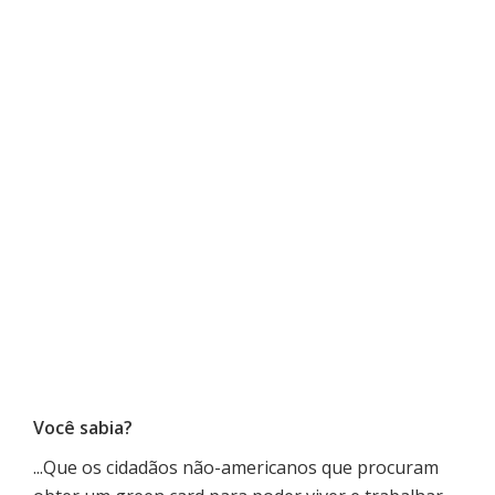
Com um investimento qualificado,
você estará no caminho para a
obtenção de residência
permanente.
Você sabia?
...Que os cidadãos não-americanos que procuram