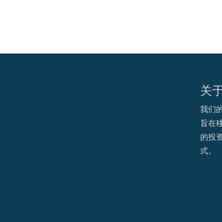
关
我们
旨在
的投
式。