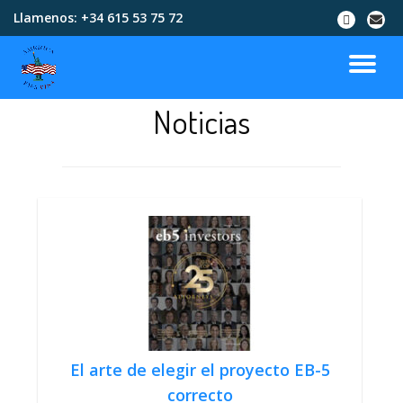
Llamenos:
+34 615 53 75 72
Skip
to
content
Noticias
El arte de elegir el proyecto EB-5
correcto