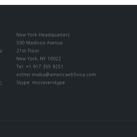
New York Headquarters
590 Madison Avenue
ώ
21st Floor
New York, NY 10022
Tel: +1 917 355 9251
esther.malka@americaeb5visa.com
ς
Skype:
misseverskype