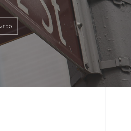
έντρο