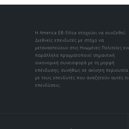
Η America EB-5Visa στοχεύει να συνδεθεί:
Διεθνείς επενδυτές με στόχο να
μεταναστεύουν στις Ηνωμένες Πολιτείες εν
παράλληλα πραγματοποιεί σημαντική
οικονομική συνεισφορά με τη μορφή
επένδυσης, συνήθως σε ακίνητη περιουσία
με τους επενδυτές που αναζητούν αυτές τι
επενδύσεις.