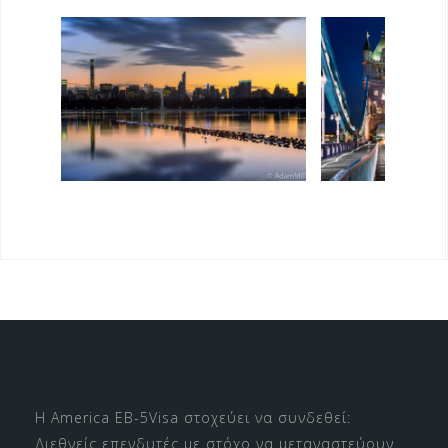
Η America EB-5Visa στοχεύει να συνδεθεί:
Διεθνείς επενδυτές με στόχο να μεταναστεύουν