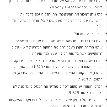
האם למפתח דירוג עצמאי של סוכנויות דירוג מובילות בעולם כגון
Standard & Poors ו- Moody's?
מתי ניתן למכור את ההשקעה? מתי הלקוח יכול לקבל את
ההשקעה שלו בחזרה? כמה משקיעים קיבלו החזר ההשקעה עד
כה?
כיצד נקבע הסכום?
האם הידרדרות פוטנציאלית של משקיעים אחרים תשפיע על
עיתוי החזרת הקרן מעבר לתקופת החזקה הנדרשת ל 5 - שנים
למשקיעים אשר בקשותיהם ל - 829 כבר אושרו?
האם השלמה מוקדמת וביצוע אסטרטגיית יציאה של הפרויקט
מחייבים החזרת קרן למשקיעים שאיישורי I-829 טרם אושרו או
אושרו, אך תקופת החציון הנדרשת טרם התקיימה? אם לא, מה
התוכניות לעשות
המרכז האזורי יש מקום לפרוס מחדש את הכספים על מנת לא
לסכן את אישור I-829?
כמה שנים של ניסיון יש שותף או מנהל כללי בפרויקט ההשקעות
לעבוד עם תוכניות המשקיע עולים?