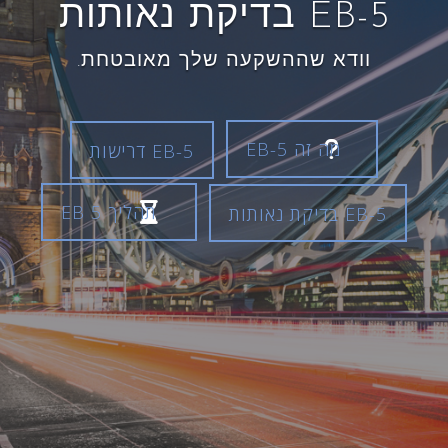
EB-5 בדיקת נאותות
וודא שההשקעה שלך מאובטחת.
מה זה EB-5
EB-5 דרישות
תהליך EB 5
EB-5 בדיקת נאותות