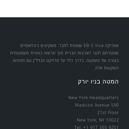
אמריקה EB-5 Visa שואפת לחבר: משקיעים בינלאומיים
שמטרתם להגר לארצות הברית תוך תרומה כספית משמעותית
בצורה של השקעה, בדרך כלל על פרויקט הנדל"ן עם מחפשי
השקעות אלה.
המטה בניו יורק
New York Headquarters
590 Madison Avenue
21st Floor
New York, NY 10022
Tel: +1 917 355 9251