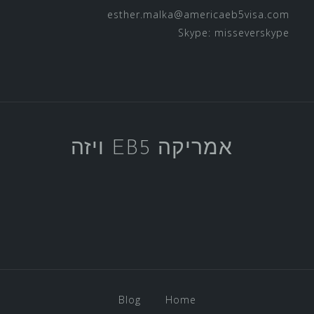
esther.malka@americaeb5visa.com
Skype:
misseverskype
אמריקה EB5 ויזה
Blog
Home