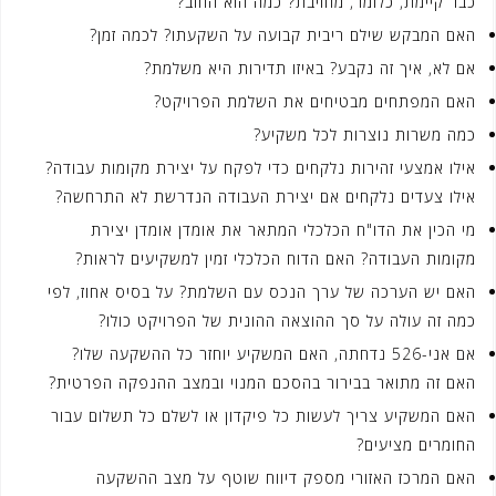
כבר קיימת, כלומר, מחויבת? כמה הוא החוב?
האם המבקש שילם ריבית קבועה על השקעתו? לכמה זמן?
אם לא, איך זה נקבע? באיזו תדירות היא משלמת?
האם המפתחים מבטיחים את השלמת הפרויקט?
כמה משרות נוצרות לכל משקיע?
אילו אמצעי זהירות נלקחים כדי לפקח על יצירת מקומות עבודה?
אילו צעדים נלקחים אם יצירת העבודה הנדרשת לא התרחשה?
מי הכין את הדו"ח הכלכלי המתאר את אומדן אומדן יצירת
מקומות העבודה? האם הדוח הכלכלי זמין למשקיעים לראות?
האם יש הערכה של ערך הנכס עם השלמת? על בסיס אחוז, לפי
כמה זה עולה על סך ההוצאה ההונית של הפרויקט כולו?
אם אני-526 נדחתה, האם המשקיע יוחזר כל ההשקעה שלו?
האם זה מתואר בבירור בהסכם המנוי ובמצב ההנפקה הפרטית?
האם המשקיע צריך לעשות כל פיקדון או לשלם כל תשלום עבור
החומרים מציעים?
האם המרכז האזורי מספק דיווח שוטף על מצב ההשקעה