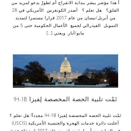
أَ هذا مؤشر يبشر ببداية الانفراج أم تَطورُُ يدعو لمزيد من
القلق؟ هل تعلم ؟ أصدر الكونغرس الأمريكي في 28
من أبريل/نيسان من عام 2017 قرارا مستمرا لتمديد
التمويل الفيدرالي لجميع الأعمال الحكومية حتى 5 من
مايو/أيار. ويعني […]
تَمْت تلبية الحصة المخصصة لِفيزا H-1B!
تَمْت تلبية الحصة المخصصة لِفيزا H-1B! مجدداََ! هل تعلم ؟
أعلنت دائرة خدمات الهجرة والجنسية الأمريكية (USCIS)
في السابع من أبريل / نيسان من عام 2017 استيفاء حصة