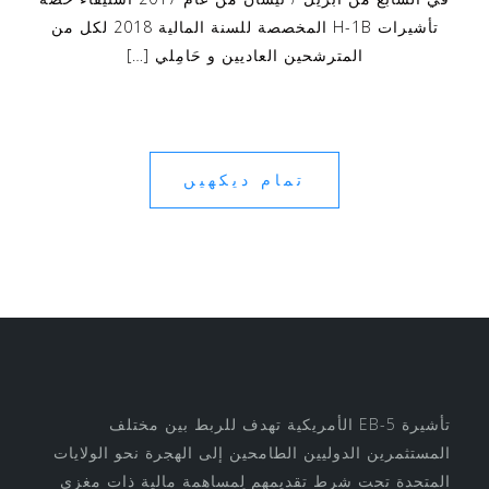
تأشيرات H-1B المخصصة للسنة المالية 2018 لكل من
المترشحين العاديين و حَامِلي […]
تمام دیکھیں
تأشيرة EB-5 الأمريكية تهدف للربط بين مختلف
المستثمرين الدوليين الطامحين إلى الهجرة نحو الولايات
المتحدة تحت شرط تقديمهم لِمساهمة مالية ذات مغزى