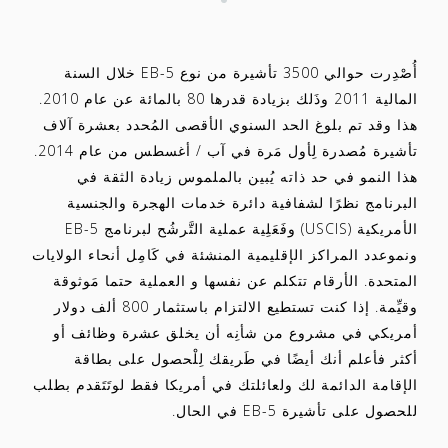
أُصْدِرت حوالي 3500 تأشيرة من نوع EB-5 خلال السنة
المالية 2011 وذَلك بزيادة قدرها 80 بالمائة عن عام 2010.
هذا وقد تم بلوغ الحد السنوي الأقصى المُحدد بعشرة آلاف
تأشيرة مُصدرة لِأول مَرة في آب / أغسطس من عام 2014.
هذا النمو في حد ذاته يُبين بالملموس زيادة الثقة في
البرنامج نظرًا لشفافية دائرة خدمات الهجرة والجنسية
الأمريكية (USCIS) وفَعَلِية عملية التَّرشُح لبرنامج EB-5
ونموعدد المراكز الإقليمية المنشئة في كَامِل أنحاء الولايات
المتحدة. الأرقام تتكلم عن نفسها و العملية حتما مَوثوقة
وقيِّمة. إذا كنت تستطيع الالتزام باستثمار 800 ألف دولار
أمريكي في مشروع من شأنِه أن يخلق عشرة وظائف أو
أكثر فأعلم أنك أيضًا في طَريقك لِلْحصول على بطاقة
الإقامة الدائمة لك ولعائلتك في أمريكا فقط لوتَتَقدم بطلب
للحصول على تأشيرة EB-5 في الحال.