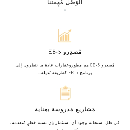
الوَصْل مُهِمتنا
مُصدِرو EB-5
مُصدِرو EB-5 هم مطَوِروعقارات عادة ما يَنظرون إلى
برنامج EB-5 كطريقة بَديلة…
مَشاريع مَدروسة بعِناية
في ظلِ استحالة وجود أي استثمار ذِي نسبة خطرٍ مُنعدمة،
يُقيم مِهنيونا…