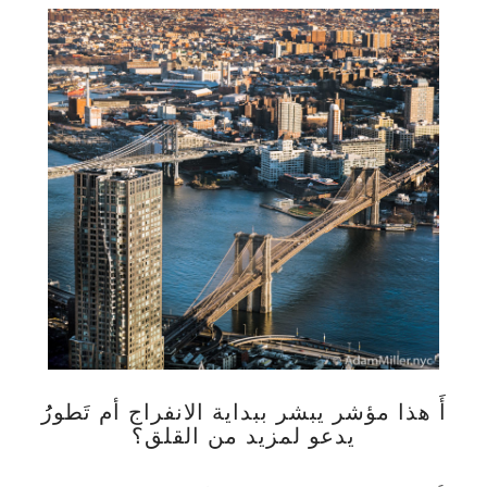
أَ هذا مؤشر يبشر ببداية الانفراج أم تَطورُُ
يدعو لمزيد من القلق؟