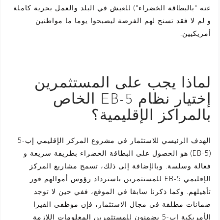
عنه "بالبطاقة الخضراء") للعيش في البلد والعمل بحرية كاملة
و لم لا فقد تسنح لهم الفرصة ليصبحوا يوما ما مواطنين
أمريكيين.
لماذا يجب على المستثمرين
إختيار نظام EB-5 الخاص
بالمراكز الإقليمية؟
الهدف الرئيسي للاستثمار في مشروع المركز الإقليمي إب-5
(EB-5) هو الحصول على البطاقة الخضراء بطريقة سريعة و
فعالة وسلسة. وبالإضافة إلى ذلك، تسمح مشاريع المركز
الإقليمي EB-5 للمستثمرين باسترداد رؤوس أموالهم فور
تأهيلهم. وكما ذكرنا سابقا في الموقع، ففي حين لا توجد
ضمانات مطلقة في مجال الاستثمار، فإن موظفي الفيزا
الأمريكية إب-5 يضمنون للمستثمرين المعلومات اللازمة