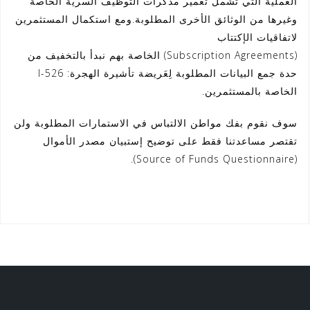
العملية التي تشمل تعمير مذكرات التوظيف السرية الخاصة
وغيرها من الوثائق الأخرى المطلوبة.ومع استكمال المستثمرين
لاتفاقيات الإكتتاب
(Subscription Agreements) الخاصة بهم نبدأ بالتخفيف من
حدة جمع البيانات المطلوبة لِعَريضة تأشيرة الهجرة: I-526
الخاصة بالمستثمرين.
سوف نقوم بفك مواطن الالتباس في الاستمارات المطلوبة ولن
تقتصر مساعدتنا فقط على توضيح إستبيان مصدر الأموال
(Source of Funds Questionnaire).