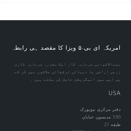
امریکہ ای بی-۵ ویزا کا مقصد ہی رابطہ
بینالاقوامی سرمایہ کار ایک مقررہ سرمایہ کاری
زرعی اراضی یا دیہاتی ترقیاتی علاقوں میں کر کے
یو ایس میں امیگریشن حاصل کر سکتے ہیں ۔
USA
دفتر مرکزی نیویورک
590 مدیسون خیابان
طبقه 21