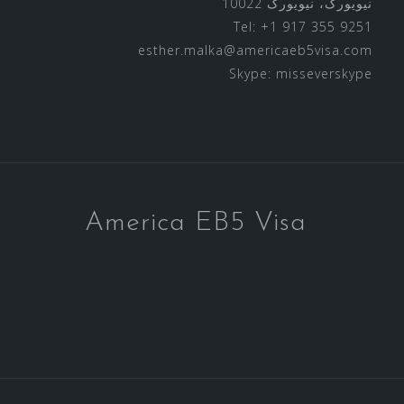
نیویورک، نیویورک 10022
Tel: +1 917 355 9251
esther.malka@americaeb5visa.com
Skype:
misseverskype
America EB5 Visa