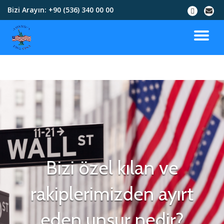
Bizi Arayın:
+90 (536) 340 00 00
İçeriğe
geç
Bizi özel kılan ve
rakiplerimizden ayırt
eden unsur nedir?