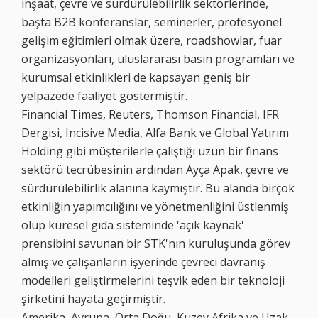
inşaat, çevre ve sürdürülebilirlik sektörlerinde,
başta B2B konferanslar, seminerler, profesyonel
gelişim eğitimleri olmak üzere, roadshowlar, fuar
organizasyonları, uluslararası basın programları ve
kurumsal etkinlikleri de kapsayan geniş bir
yelpazede faaliyet göstermiştir.
Financial Times, Reuters, Thomson Financial, IFR
Dergisi, Incisive Media, Alfa Bank ve Global Yatırım
Holding gibi müşterilerle çalıştığı uzun bir finans
sektörü tecrübesinin ardından Ayça Apak, çevre ve
sürdürülebilirlik alanına kaymıştır. Bu alanda birçok
etkinliğin yapımcılığını ve yönetmenliğini üstlenmiş
olup küresel gıda sisteminde 'açık kaynak'
prensibini savunan bir STK'nın kuruluşunda görev
almış ve çalışanların işyerinde çevreci davranış
modelleri geliştirmelerini teşvik eden bir teknoloji
şirketini hayata geçirmiştir.
Amerika, Avrupa, Orta Doğu, Kuzey Afrika ve Uzak