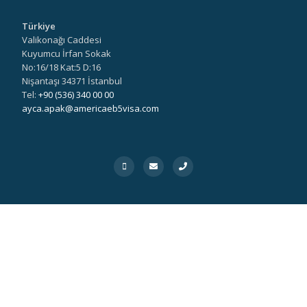
Türkiye
Valikonağı Caddesi
Kuyumcu İrfan Sokak
No:16/18 Kat:5 D:16
Nişantaşı 34371 İstanbul
Tel:
+90 (536) 340 00 00
ayca.apak@americaeb5visa.com
Feragatname
Amerika EB-5 VİSA Limited Şirketi New York'ta