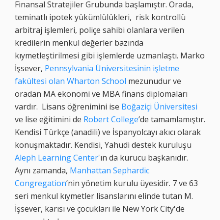
Finansal Stratejiler Grubunda başlamıştır. Orada,
teminatlı ipotek yükümlülükleri, risk kontrollü
arbitraj işlemleri, poliçe sahibi olanlara verilen
kredilerin menkul değerler bazında
kıymetleştirilmesi gibi işlemlerde uzmanlaştı. Marko
İşsever,
Pennsylvania Üniversitesinin işletme
fakültesi olan Wharton School
mezunudur ve
oradan MA ekonomi ve MBA finans diplomaları
vardır. Lisans öğrenimini ise
Boğaziçi Üniversitesi
ve lise eğitimini de
Robert College
’de tamamlamıştır.
Kendisi Türkçe (anadili) ve İspanyolcayı akıcı olarak
konuşmaktadır. Kendisi, Yahudi destek kuruluşu
Aleph Learning Center
'ın da kurucu başkanıdır.
Aynı zamanda,
Manhattan Sephardic
Congregation
’nin yönetim kurulu üyesidir. 7 ve 63
seri menkul kıymetler lisanslarını elinde tutan M.
İşsever, karısı ve çocukları ile New York City'de