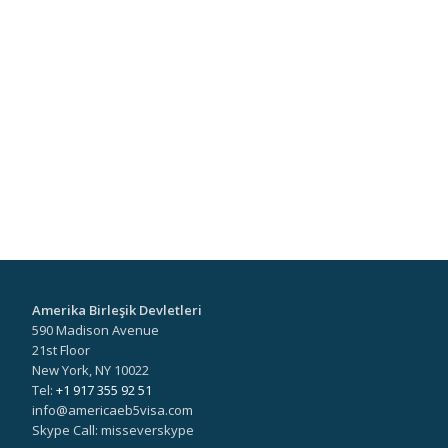
Amerika Birleşik Devletleri
590 Madison Avenue
21st Floor
New York, NY 10022
Tel:
+1 917 355 92 51
info@americaeb5visa.com
Skype Call: misseverskype