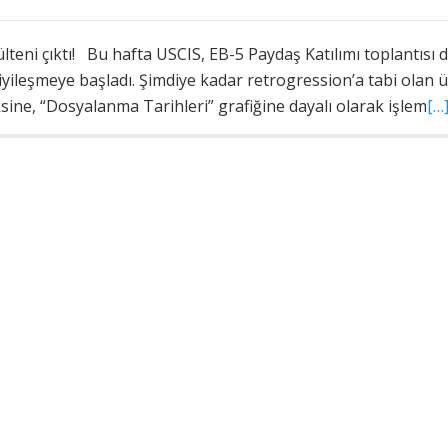
teni çıktı! Bu hafta USCIS, EB-5 Paydaş Katılımı toplantısı 
er iyileşmeye başladı. Şimdiye kadar retrogression’a tabi ola
ksine, “Dosyalanma Tarihleri” grafiğine dayalı olarak işlem
[…