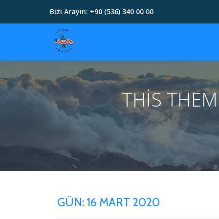
Bizi Arayın:
+90 (536) 340 00 00
İçeriğe
geç
THIS THE
GÜN:
16 MART 2020