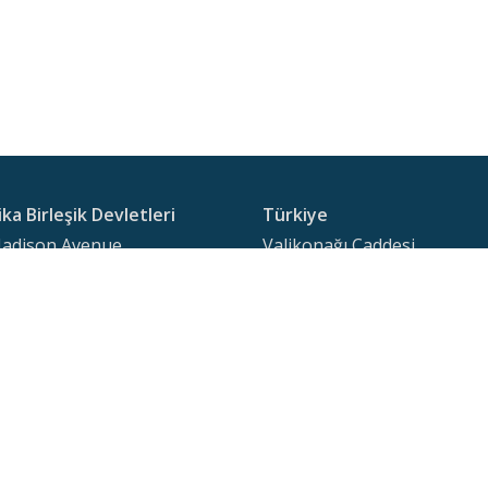
ka Birleşik Devletleri
Türkiye
adison Avenue
Valikonağı Caddesi
Floor
Kuyumcu İrfan Sokak
ork, NY 10022
No:16/18 Kat:5 D:16
1 917 355 92 51
Nişantaşı 34371 İstanbul
americaeb5visa.com
Tel:
+90 (536) 340 00 00
 Call: misseverskype
ayca.apak@americaeb5visa