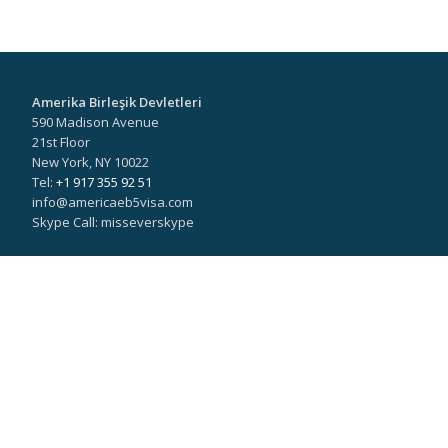
Amerika Birleşik Devletleri
590 Madison Avenue
21st Floor
New York, NY 10022
Tel:
+1 917 355 92 51
info@americaeb5visa.com
Skype Call: misseverskype
Türkiye
Valikonağı Caddesi
Kuyumcu İrfan Sokak
No:16/18 Kat:5 D:16
Nişantaşı 34371 İstanbul
Tel:
+90 (536) 340 00 00
ayca.apak@americaeb5visa.com