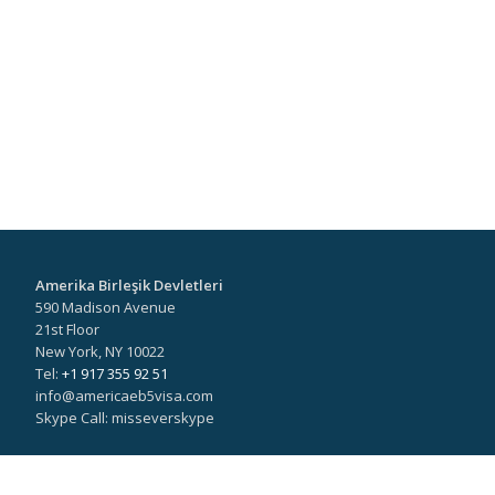
Amerika Birleşik Devletleri
590 Madison Avenue
21st Floor
New York, NY 10022
Tel:
+1 917 355 92 51
info@americaeb5visa.com
Skype Call: misseverskype