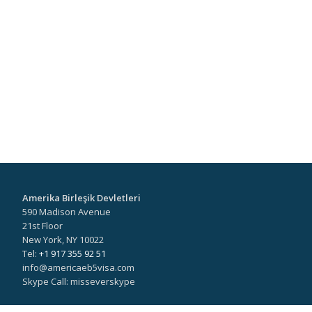
Amerika Birleşik Devletleri
590 Madison Avenue
21st Floor
New York, NY 10022
Tel:
+1 917 355 92 51
info@americaeb5visa.com
Skype Call: misseverskype