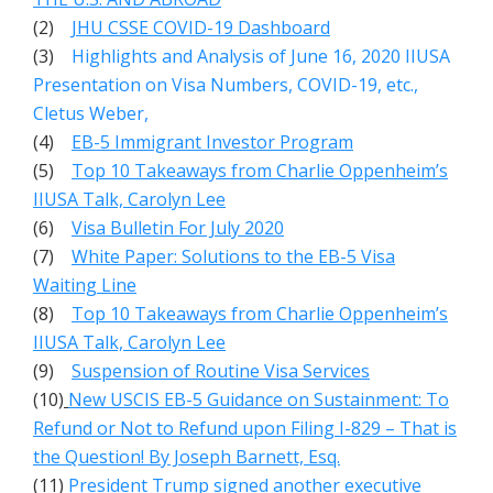
(2)
JHU CSSE COVID-19 Dashboard
(3)
Highlights and Analysis of June 16, 2020 IIUSA
Presentation on Visa Numbers, COVID-19, etc.,
Cletus Weber,
(4)
EB-5 Immigrant Investor Program
(5)
Top 10 Takeaways from Charlie Oppenheim’s
IIUSA Talk, Carolyn Lee
(6)
Visa Bulletin For July 2020
(7)
White Paper: Solutions to the EB-5 Visa
Waiting Line
(8)
Top 10 Takeaways from Charlie Oppenheim’s
IIUSA Talk, Carolyn Lee
(9)
Suspension of Routine Visa Services
(10)
New USCIS EB-5 Guidance on Sustainment: To
Refund or Not to Refund upon Filing I-829 – That is
the Question! By Joseph Barnett, Esq.
(11)
President Trump signed another executive