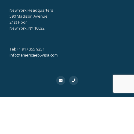
New York Headquarters
590 Madison Avenue
21st Floor
New York, NY 10022
Tel: +1 917 355 9251
info@americaeb5visa.com