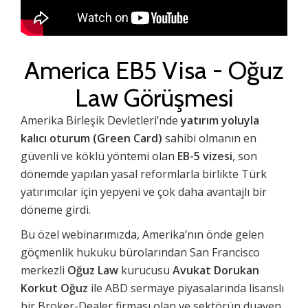
America EB5 Visa - Oğuz
Law Görüşmesi
Amerika Birleşik Devletleri’nde
yatırım yoluyla
kalıcı oturum (Green Card)
sahibi olmanın en
güvenli ve köklü yöntemi olan
EB-5 vizesi
, son
dönemde yapılan yasal reformlarla birlikte Türk
yatırımcılar için yepyeni ve çok daha avantajlı bir
döneme girdi.
Bu özel webinarımızda, Amerika’nın önde gelen
göçmenlik hukuku bürolarından San Francisco
merkezli
Oğuz Law
kurucusu
Avukat Dorukan
Korkut Oğuz
ile ABD sermaye piyasalarında lisanslı
bir Broker-Dealer firması olan ve sektörün duayen