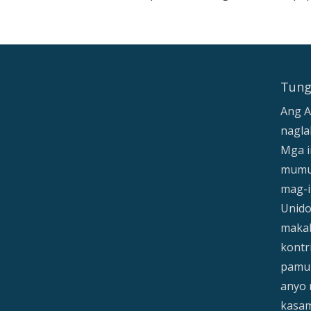
Tung
Ang A
nagla
Mga i
mumu
mag-i
Unid
makab
kontr
pamu
anyo 
kasa