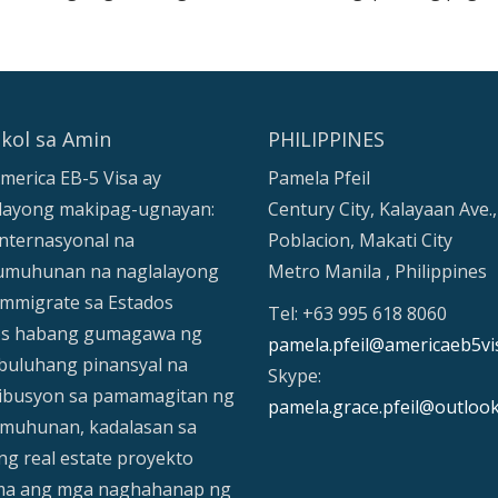
kol sa Amin
PHILIPPINES
merica EB-5 Visa ay
Pamela Pfeil
layong makipag-ugnayan:
Century City, Kalayaan Ave.,
nternasyonal na
Poblacion, Makati City
muhunan na naglalayong
Metro Manila , Philippines
mmigrate sa Estados
Tel: +63 995 618 8060
os habang gumagawa ng
pamela.pfeil@americaeb5vi
uluhang pinansyal na
Skype:
ibusyon sa pamamagitan ng
pamela.grace.pfeil@outloo
muhunan, kadalasan sa
ng real estate proyekto
ma ang mga naghahanap ng