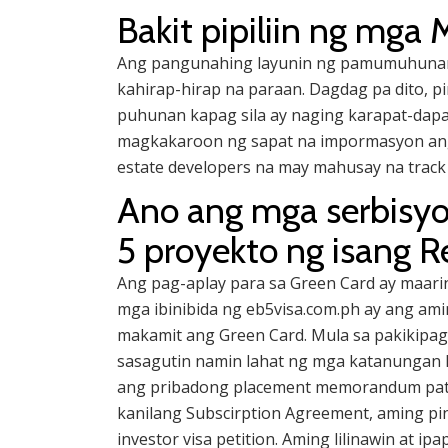
Bakit pipiliin ng mg
Ang pangunahing layunin ng pamumuhunan s
kahirap-hirap na paraan. Dagdag pa dito,
puhunan kapag sila ay naging karapat-dapa
magkakaroon ng sapat na impormasyon an
estate developers na may mahusay na track 
Ano ang mga serbisy
5 proyekto ng isang R
Ang pag-aplay para sa Green Card ay maari
mga ibinibida ng eb5visa.com.ph ay ang a
makamit ang Green Card. Mula sa pakikipa
sasagutin namin lahat ng mga katanungan 
ang pribadong placement memorandum pat
kanilang Subscirption Agreement, aming pi
investor visa petition. Aming lilinawin at 