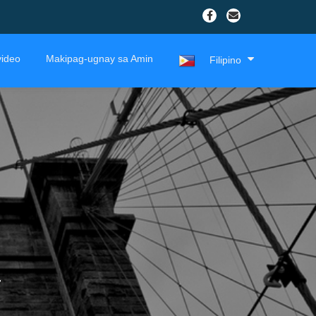
ideo
Makipag-ugnay sa Amin
Filipino
r