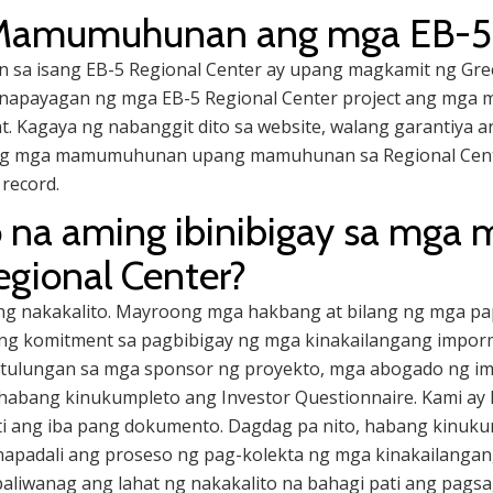
a Mamumuhunan ang mga EB-5 
a isang EB-5 Regional Center ay upang magkamit ng Gree
 pinapayagan ng mga EB-5 Regional Center project ang m
t. Kagaya ng nabanggit dito sa website, walang garantiya 
g mga mamumuhunan upang mamuhunan sa Regional Center 
record.
o na aming ibinibigay sa mg
egional Center?
ng nakakalito. Mayroong mga hakbang at bilang ng mga pap
ming komitment sa pagbibigay ng mga kinakailangang impo
gtulungan sa mga sponsor ng proyekto, mga abogado ng imi
habang kinukumpleto ang Investor Questionnaire. Kami ay
i ang iba pang dokumento. Dagdag pa nito, habang kin
napadali ang proseso ng pag-kolekta ng mga kinakailanga
ipapaliwanag ang lahat ng nakakalito na bahagi pati ang pags