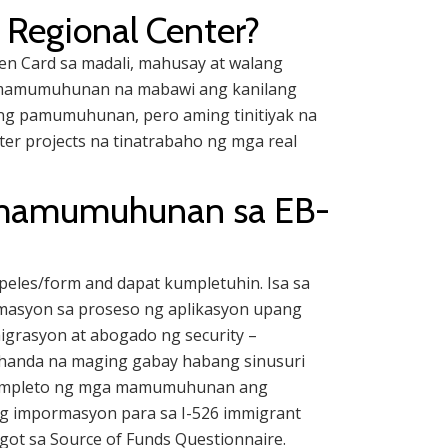
Regional Center?
n Card sa madali, mahusay at walang
ga mamumuhunan na mabawi ang kanilang
ang pamumuhunan, pero aming tinitiyak na
projects na tinatrabaho ng mga real
a mamumuhunan sa EB-
eles/form and dapat kumpletuhin. Isa sa
rmasyon sa proseso ng aplikasyon upang
grasyon at abogado ng security –
 handa na maging gabay habang sinusuri
ukumpleto ng mga mamumuhunan ang
ng impormasyon para sa I-526 immigrant
agot sa Source of Funds Questionnaire.