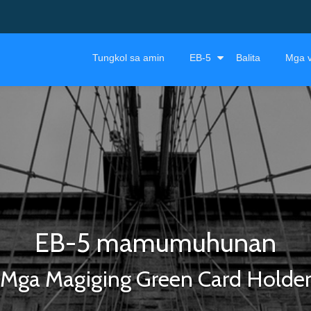
Tungkol sa amin
EB-5
Balita
Mga v
EB-5 mamumuhunan
Mga Magiging Green Card Holde