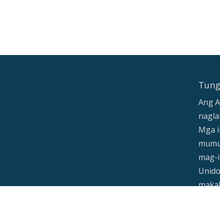
Tung
Ang A
nagla
Mga i
mumu
mag-i
Unid
makab
kontr
pamu