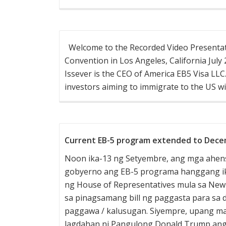
Welcome to the Recorded Video Presentati
Convention in Los Angeles, California Ju
Issever is the CEO of America EB5 Visa LLC.
investors aiming to immigrate to the US w
Current EB-5 program extended to Dece
Noon ika-13 ng Setyembre, ang mga ahensy
gobyerno ang EB-5 programa hanggang ika
ng House of Representatives mula sa New
sa pinagsamang bill ng paggasta para sa 
paggawa / kalusugan. Siyempre, upang ma
lagdahan ni Pangulong Donald Trump ang