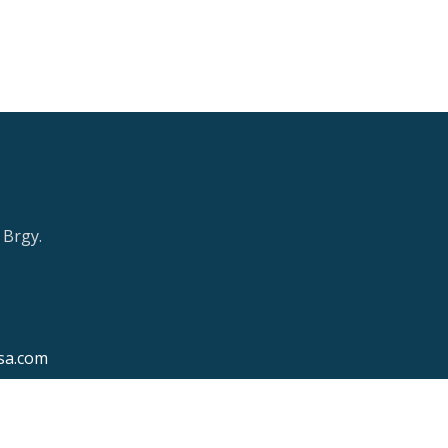
 Brgy.
sa.com
k.com