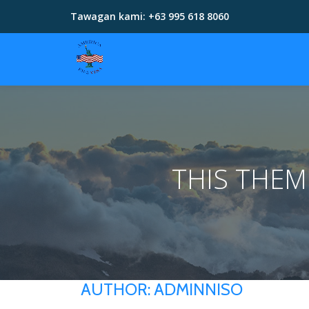
Tawagan kami:
+63 995 618 8060
Skip
to
content
THIS THE
AUTHOR:
ADMINNISO