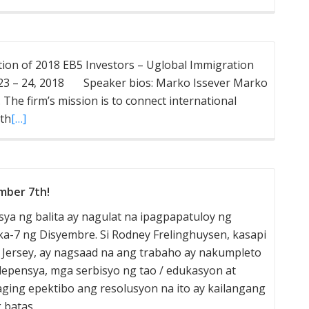
on of 2018 EB5 Investors – Uglobal Immigration
ly 23 – 24, 2018 Speaker bios: Marko Issever Marko
 The firm’s mission is to connect international
ith
[…]
mber 7th!
a ng balita ay nagulat na ipagpapatuloy ng
-7 ng Disyembre. Si Rodney Frelinghuysen, kasapi
 Jersey, ay nagsaad na ang trabaho ay nakumpleto
depensya, mga serbisyo ng tao / edukasyon at
ging epektibo ang resolusyon na ito ay kailangang
 batas.