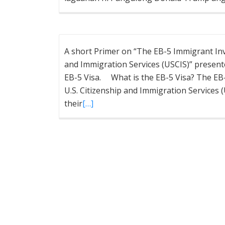
A short Primer on “The EB-5 Immigrant Inv
and Immigration Services (USCIS)” present
EB-5 Visa. What is the EB-5 Visa? The EB
U.S. Citizenship and Immigration Services (U
their
[…]