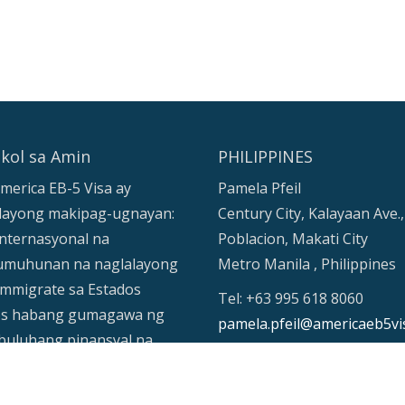
kol sa Amin
PHILIPPINES
merica EB-5 Visa ay
Pamela Pfeil
layong makipag-ugnayan:
Century City, Kalayaan Ave.,
nternasyonal na
Poblacion, Makati City
muhunan na naglalayong
Metro Manila , Philippines
mmigrate sa Estados
Tel: +63 995 618 8060
os habang gumagawa ng
pamela.pfeil@americaeb5vi
uluhang pinansyal na
Skype:
ibusyon sa pamamagitan ng
pamela.grace.pfeil@outloo
muhunan, kadalasan sa