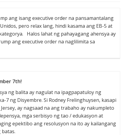
mp ang isang executive order na pansamantalang
nidos, pero relax lang, hindi kasama ang EB-5 at
kategorya. Halos lahat ng pahayagang ahensya ay
mp ang executive order na naglilimita sa
mber 7th!
a ng balita ay nagulat na ipagpapatuloy ng
-7 ng Disyembre. Si Rodney Frelinghuysen, kasapi
 Jersey, ay nagsaad na ang trabaho ay nakumpleto
depensya, mga serbisyo ng tao / edukasyon at
ging epektibo ang resolusyon na ito ay kailangang
 batas.