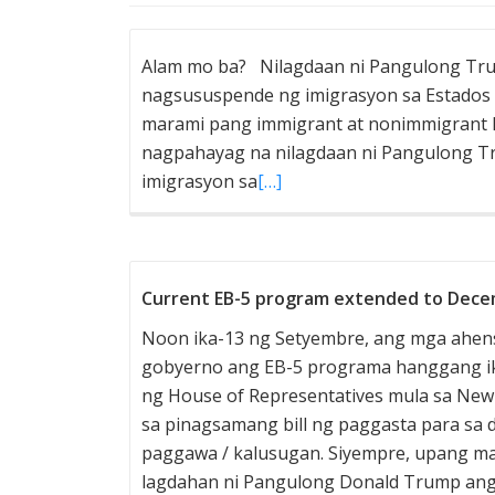
Alam mo ba? Nilagdaan ni Pangulong Tru
nagsususpende ng imigrasyon sa Estados U
marami pang immigrant at nonimmigrant 
nagpahayag na nilagdaan ni Pangulong Tru
imigrasyon sa
[…]
Current EB-5 program extended to Dece
Noon ika-13 ng Setyembre, ang mga ahensy
gobyerno ang EB-5 programa hanggang ika
ng House of Representatives mula sa New
sa pinagsamang bill ng paggasta para sa 
paggawa / kalusugan. Siyempre, upang ma
lagdahan ni Pangulong Donald Trump ang