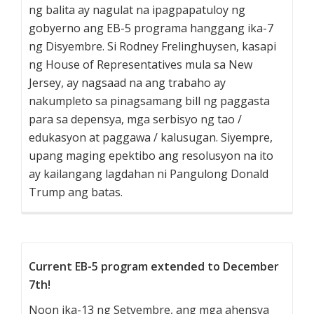
ng balita ay nagulat na ipagpapatuloy ng
gobyerno ang EB-5 programa hanggang ika-7
ng Disyembre. Si Rodney Frelinghuysen, kasapi
ng House of Representatives mula sa New
Jersey, ay nagsaad na ang trabaho ay
nakumpleto sa pinagsamang bill ng paggasta
para sa depensya, mga serbisyo ng tao /
edukasyon at paggawa / kalusugan. Siyempre,
upang maging epektibo ang resolusyon na ito
ay kailangang lagdahan ni Pangulong Donald
Trump ang batas.
Current EB-5 program extended to December
7th!
Noon ika-13 ng Setyembre, ang mga ahensya